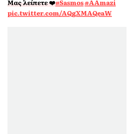
Μας λείπετε ❤️
#Sasmos
#AAmazi
pic.twitter.com/AQgXMAQeaW