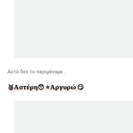
Αυτό δεν το περιμέναμε…
🥈Αστέρη😯 ⭐️Αργυρώ 😏