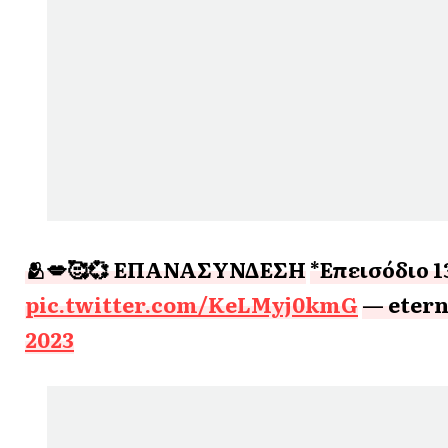
🫂💋🥰💞 ΕΠΑΝΑΣΥΝΔΕΣΗ
*Επεισόδιο 1
pic.twitter.com/KeLMyj0kmG
— etern
2023