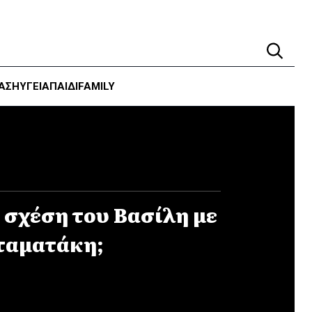
ΑΣΗ
ΥΓΕΊΑ
ΠΑΙΔΙ
FAMILY
 σχέση του Βασίλη με
ταματάκη;