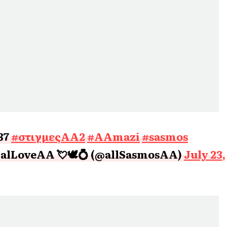
37
#στιγμεςΑΑ2
#AAmazi
#sasmos
alLoveAA 💘🕊️💍 (@allSasmosAA)
July 23,