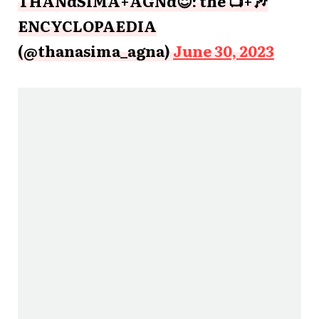
THANάSIMA+AGΝά😇: the 📺+🎶
ENCYCLOPAEDIA
(@thanasima_agna)
June 30, 2023