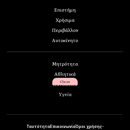
Επιστήμη
Χρήσιμα
Περιβάλλον
Αυτοκίνητο
Μητρότητα
Αθλητικά
Close
Κατοικίδια
Υγεία
Ταυτότητα
Επικοινωνία
Όροι χρήσης-