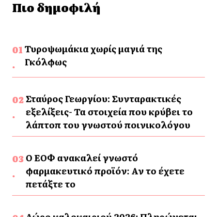
Πιο δημοφιλή
Τυροψωμάκια χωρίς μαγιά της
Γκόλφως
Σταύρος Γεωργίου: Συνταρακτικές
εξελίξεις- Τα στοιχεία που κρύβει το
λάπτοπ του γνωστού ποινικολόγου
Ο ΕΟΦ ανακαλεί γνωστό
φαρμακευτικό προϊόν: Αν το έχετε
πετάξτε το
Δώρο καλοκαιριού 2026: Πληρώνεται