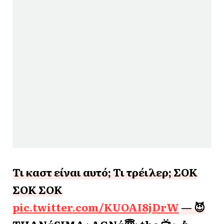
Τι καστ είναι αυτό; Τι τρέιλερ; ΣΟΚ
ΣΟΚ ΣΟΚ
pic.twitter.com/KUOAI8jDrW
— 😈