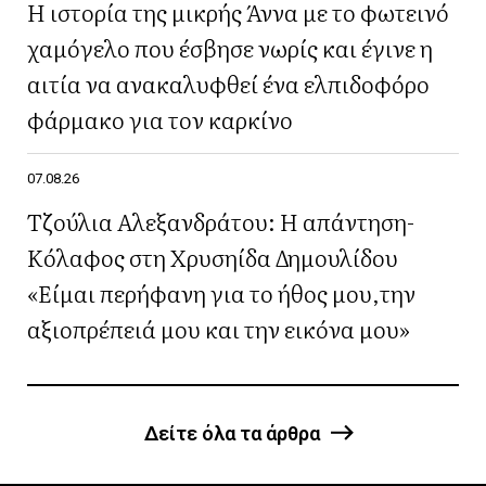
Η ιστορία της μικρής Άννα με το φωτεινό
χαμόγελο που έσβησε νωρίς και έγινε η
αιτία να ανακαλυφθεί ένα ελπιδοφόρο
φάρμακο για τον καρκίνο
07.08.26
Τζούλια Αλεξανδράτου: Η απάντηση-
Κόλαφος στη Χρυσηίδα Δημουλίδου
«Είμαι περήφανη για το ήθος μου,την
αξιοπρέπειά μου και την εικόνα μου»
Δείτε όλα τα άρθρα