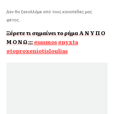
Δεν θα ξεκολλάμε από τους καναπέδες μας
φέτος…
Ξέρετε τι σημαίνει το ρήμα Α Ν Υ Π Ο
Μ Ο Ν Ω ;;;
#sasmos
#nyxta
#toproxeniotisIoulias