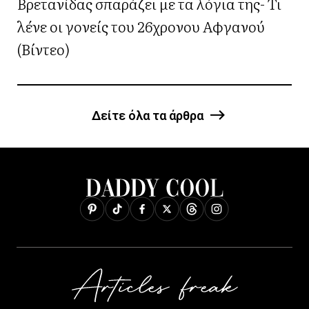
Βρετανίδας σπαράζει με τα λόγια της- Τι
λένε οι γονείς του 26χρονου Αφγανού
(Βίντεο)
Δείτε όλα τα άρθρα