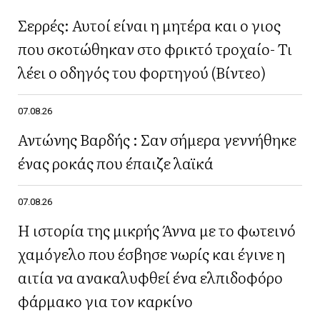
Σερρές: Αυτοί είναι η μητέρα και ο γιος
που σκοτώθηκαν στο φρικτό τροχαίο- Τι
λέει ο οδηγός του φορτηγού (Βίντεο)
07.08.26
Αντώνης Βαρδής : Σαν σήμερα γεννήθηκε
ένας ροκάς που έπαιζε λαϊκά
07.08.26
Η ιστορία της μικρής Άννα με το φωτεινό
χαμόγελο που έσβησε νωρίς και έγινε η
αιτία να ανακαλυφθεί ένα ελπιδοφόρο
φάρμακο για τον καρκίνο