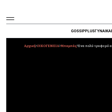
GOSSIP
PLUS
ΓΥΝΑΙΚΑ
Αρχική
ΟΙΚΟΓΕΝΕΙΑ
Mπαμπάς
Ένα πολύ τρυφερό α