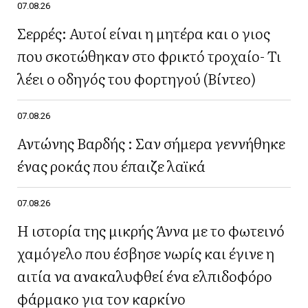
07.08.26
Σερρές: Αυτοί είναι η μητέρα και ο γιος
που σκοτώθηκαν στο φρικτό τροχαίο- Τι
λέει ο οδηγός του φορτηγού (Βίντεο)
07.08.26
Αντώνης Βαρδής : Σαν σήμερα γεννήθηκε
ένας ροκάς που έπαιζε λαϊκά
07.08.26
Η ιστορία της μικρής Άννα με το φωτεινό
χαμόγελο που έσβησε νωρίς και έγινε η
αιτία να ανακαλυφθεί ένα ελπιδοφόρο
φάρμακο για τον καρκίνο