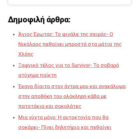
Δημοφιλή άρθρα:
Άγιος Έρωτας: Το φινάλε της σειράς- Ο
Νικόλαος πεθαίνει μπροστά στα μάτια της
Χλόης
Ξαφνικό τέλος για το Survivor- Το σοβαρό
ατύχημα παίκτη
Έκανα δίαιτα στον άντρα μου και ανακάλυψα
στην αποθήκη του ολόκληρη κάβα με
πατατάκια και σοκολάτες
Μια νύχτα μόνο: Η αυτοκτονία που θα
σοκάρει- Πίνει δηλητήριο και πεθαίνει