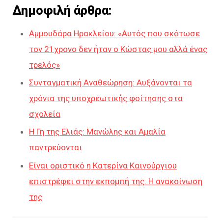
Δημοφιλή άρθρα:
Αμμουδάρα Ηρακλείου: «Αυτός που σκότωσε
τον 21χρονο δεν ήταν ο Κώστας μου αλλά ένας
τρελός»
Συνταγματική Αναθεώρηση: Αυξάνονται τα
χρόνια της υποχρεωτικής φοίτησης στα
σχολεία
Η Γη της Ελιάς: Μανώλης και Αμαλία
παντρεύονται
Είναι οριστικό η Κατερίνα Καινούργιου
επιστρέφει στην εκπομπή της: Η ανακοίνωση
της