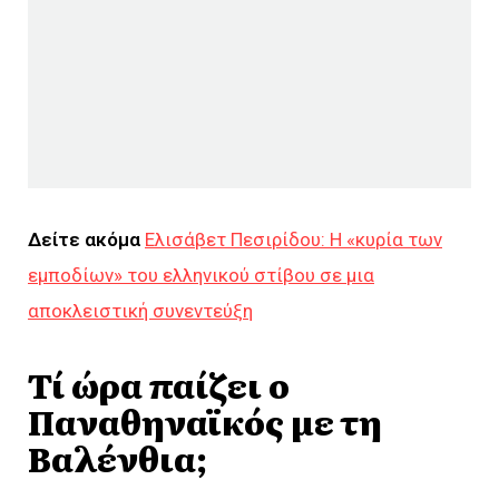
Δείτε ακόμα
Ελισάβετ Πεσιρίδου: Η «κυρία των
εμποδίων» του ελληνικού στίβου σε μια
αποκλειστική συνεντεύξη
Τί ώρα παίζει ο
Παναθηναϊκός με τη
Βαλένθια;