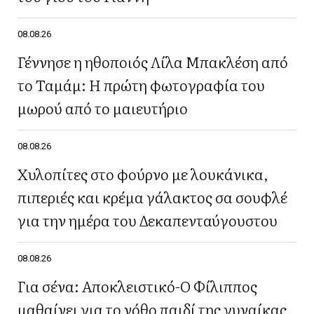
08.08.26
Γέννησε η ηθοποιός Λίλα Μπακλέση από
το Ταμάμ: Η πρώτη φωτογραφία του
μωρού από το μαιευτήριο
08.08.26
Χυλοπίτες στο φούρνο με λουκάνικα,
πιπεριές και κρέμα γάλακτος σα σουφλέ
για την ημέρα του Δεκαπενταύγουστου
08.08.26
Για σένα: Αποκλειστικό-Ο Φίλιππος
μαθαίνει για το νόθο παιδί της γυναίκας