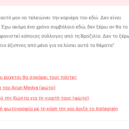
εαυτό μου να τελειώνει την καριέρα του εδώ. Δεν είναι
ν. Έχω ακόμα ένα χρόνο συμβόλαιο εδώ, δεν ξέρω αν θα το
εμφανιστεί κάποιος σύλλογος από τη Βραζιλία.
Δεν το ξέρ
πιο έξυπνος από μένα για να λύσει αυτά τα θέματα”.
ου έρχεται θα σοκάρει τους πάντες
η του Acun Medya (φώτο)
ύ της Κώστα για τη γιορτή τους (φώτο)
ή φωτογραφία με τη κόρη της και έριξε το Instagram