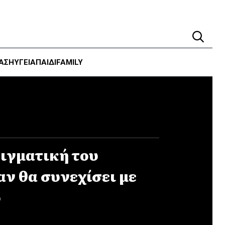
ΑΣΗ
ΥΓΕΊΑ
ΠΑΙΔΙ
FAMILY
νιγματική του
ν θα συνεχίσει με
ό