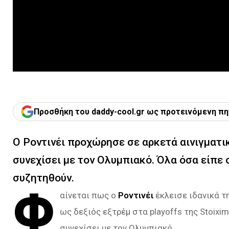
Προσθήκη του daddy-cool.gr ως προτεινόμενη πη
Ο Ροντινέι προχώρησε σε αρκετά αινιγματι
συνεχίσει με τον Ολυμπιακό. Όλα όσα είπε 
συζητηθούν.
Φ
αίνεται πως ο
Ροντινέι
έκλεισε ιδανικά τ
ως δεξιός εξτρέμ στα playoffs της Stoixi
συνεχίσει με τον Ολυμπιακό.