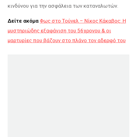
κινδύνου για την ασφάλεια των καταναλωτών.
Δείτε ακόμα
Φως στο Τούνελ – Νίκος Κάκαβος: Η
μυστηριώδης εξαφάνιση του 56χρονου & οι
μαρτυρίες που βάζουν στο πλάνο τον αδερφό του