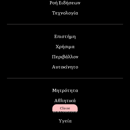
Ροή Ειδήσεων
Τεχνολογία
Επιστήμη
Χρήσιμα
Περιβάλλον
Αυτοκίνητο
Μητρότητα
Αθλητικά
Close
Κατοικίδια
Υγεία