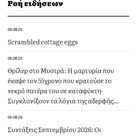
Ροή ειδήσεων
06.08.26
Scrambled cottage eggs
06.08.26
Θρίλερ στο Μυστρά: Η μαρτυρία που
έκαψε τον 55χρονο που κρατούσε το
νεκρό πατέρα του σε καταψύκτη-
Συγκλονίζουν τα λόγια της αδερφής
του(Βίντεο)
06.08.26
Συντάξεις Σεπτεμβρίου 2026: Οι