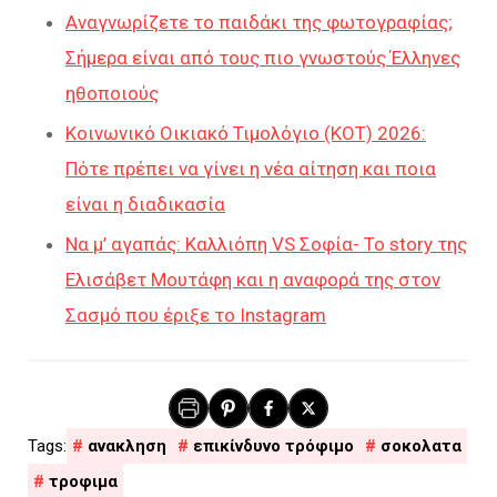
Αναγνωρίζετε το παιδάκι της φωτογραφίας;
Σήμερα είναι από τους πιο γνωστούς Έλληνες
ηθοποιούς
Κοινωνικό Οικιακό Τιμολόγιο (ΚΟΤ) 2026:
Πότε πρέπει να γίνει η νέα αίτηση και ποια
είναι η διαδικασία
Να μ’ αγαπάς: Καλλιόπη VS Σοφία- Το story της
Ελισάβετ Μουτάφη και η αναφορά της στον
Σασμό που έριξε το Instagram
ανακληση
επικίνδυνο τρόφιμο
σοκολατα
τροφιμα