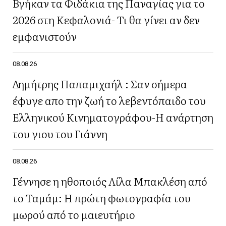
Βγήκαν τα Φιδάκια της Παναγίας για το
2026 στη Κεφαλονιά- Τι θα γίνει αν δεν
εμφανιστούν
08.08.26
Δημήτρης Παπαμιχαήλ : Σαν σήμερα
έφυγε απο την ζωή το λεβεντόπαιδο του
Ελληνικού Κινηματογράφου-Η ανάρτηση
του γιου του Γιάννη
08.08.26
Γέννησε η ηθοποιός Λίλα Μπακλέση από
το Ταμάμ: Η πρώτη φωτογραφία του
μωρού από το μαιευτήριο