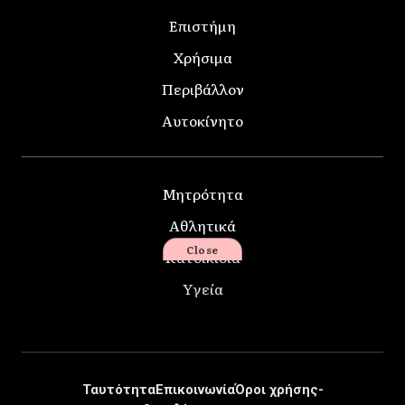
Επιστήμη
Χρήσιμα
Περιβάλλον
Αυτοκίνητο
Μητρότητα
Αθλητικά
Close
Κατοικίδια
Υγεία
Ταυτότητα
Επικοινωνία
Όροι χρήσης-