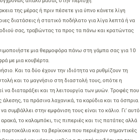
συγχρόνως απαλό μασάζ στην περιοχή.
ρκεια της μέρας ή πριν πέσετε για ύπνο κάνετε λίγη
οιες διατάσεις ή στατικό ποδήλατο για λίγα λεπτά ή να
οδιού σας, τραβώντας τα προς τα πάνω και κρατώντας
ησιμοποιήστε μια θερμοφόρα πάνω στη γάμπα σας για 10
ρά με μια κουβέρτα.
ήσιο. Και τα δύο έχουν την ιδιότητα να ρυθμίζουν τη
τολή και το μαγνήσιο στη διαστολή τους, οπότε η
 να διαταράξει και τη λειτουργία των μυών. Τροφές που
 άλεσης, τα πράσινα λαχανικά, τα καρύδια και τα όσπρια.
να συμβάλλει στην εμφάνιση τους είναι το κάλιο. Γι’ αυτό
αρακά, το καλαμπόκι, τις πιπεριές και τις πατάτες αλλά
α πορτοκάλια και τα βερίκοκα που περιέχουν σημαντικές