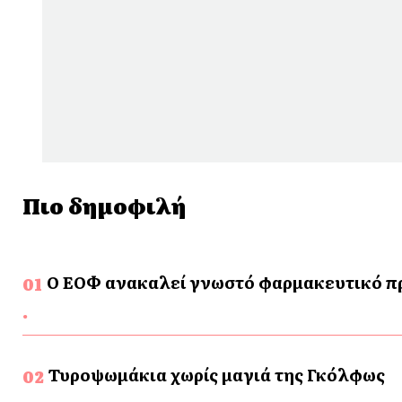
Πιο δημοφιλή
Ο ΕΟΦ ανακαλεί γνωστό φαρμακευτικό προ
Τυροψωμάκια χωρίς μαγιά της Γκόλφως