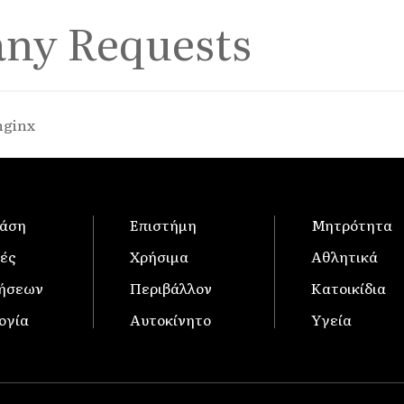
any Requests
nginx
άση
Επιστήμη
Μητρότητα
ές
Χρήσιμα
Αθλητικά
δήσεων
Περιβάλλον
Κατοικίδια
ογία
Αυτοκίνητο
Υγεία