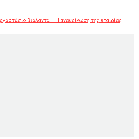
εργοστάσιο Βιολάντα – Η ανακοίνωση της εταιρίας