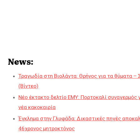
News:
Τραγωδία στη Βιολάντα: Θρήνος για τα θύματα – 
(Βίντεο)
Νέο έκτακτο δελτίο ΕΜΥ: Πορτοκαλί συναγερμός γ
νέα κακοκαιρία
Έγκλημα στην Γλυφάδα: Δικαστικές πηγές αποκαλ
46χρονος μητροκτόνος