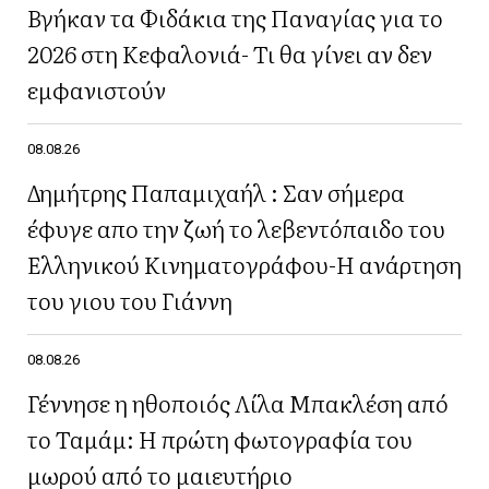
Βγήκαν τα Φιδάκια της Παναγίας για το
2026 στη Κεφαλονιά- Τι θα γίνει αν δεν
εμφανιστούν
08.08.26
Δημήτρης Παπαμιχαήλ : Σαν σήμερα
έφυγε απο την ζωή το λεβεντόπαιδο του
Ελληνικού Κινηματογράφου-Η ανάρτηση
του γιου του Γιάννη
08.08.26
Γέννησε η ηθοποιός Λίλα Μπακλέση από
το Ταμάμ: Η πρώτη φωτογραφία του
μωρού από το μαιευτήριο