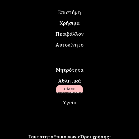
Επιστήμη
Χρήσιμα
Περιβάλλον
Αυτοκίνητο
Μητρότητα
Αθλητικά
Close
Κατοικίδια
Υγεία
Ταυτότητα
Επικοινωνία
Όροι χρήσης-