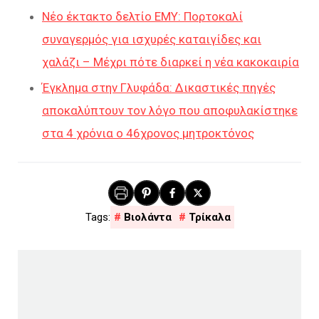
Νέο έκτακτο δελτίο ΕΜΥ: Πορτοκαλί
συναγερμός για ισχυρές καταιγίδες και
χαλάζι – Μέχρι πότε διαρκεί η νέα κακοκαιρία
Έγκλημα στην Γλυφάδα: Δικαστικές πηγές
αποκαλύπτουν τον λόγο που αποφυλακίστηκε
στα 4 χρόνια ο 46χρονος μητροκτόνος
Βιολάντα
Τρίκαλα