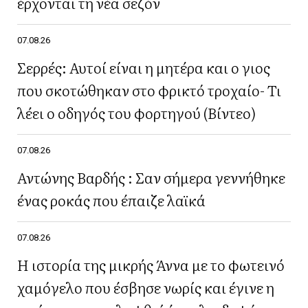
έρχονται τη νέα σεζόν
07.08.26
Σερρές: Αυτοί είναι η μητέρα και ο γιος
που σκοτώθηκαν στο φρικτό τροχαίο- Τι
λέει ο οδηγός του φορτηγού (Βίντεο)
07.08.26
Αντώνης Βαρδής : Σαν σήμερα γεννήθηκε
ένας ροκάς που έπαιζε λαϊκά
07.08.26
Η ιστορία της μικρής Άννα με το φωτεινό
χαμόγελο που έσβησε νωρίς και έγινε η