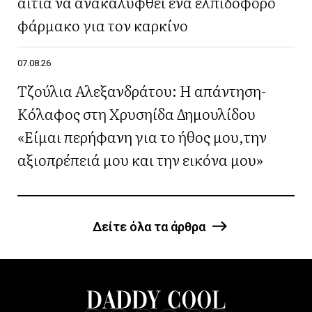
αιτία να ανακαλυφθεί ένα ελπιδοφόρο
φάρμακο για τον καρκίνο
07.08.26
Τζούλια Αλεξανδράτου: Η απάντηση-
Κόλαφος στη Χρυσηίδα Δημουλίδου
«Είμαι περήφανη για το ήθος μου,την
αξιοπρέπειά μου και την εικόνα μου»
Δείτε όλα τα άρθρα