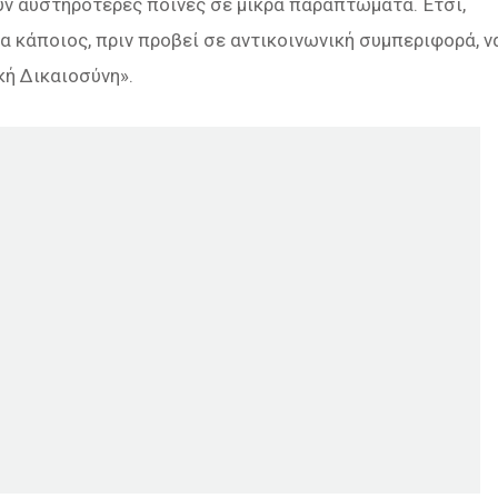
υν αυστηρότερες ποινές σε μικρά παραπτώματα. Έτσι,
α κάποιος, πριν προβεί σε αντικοινωνική συμπεριφορά, ν
κή Δικαιοσύνη».