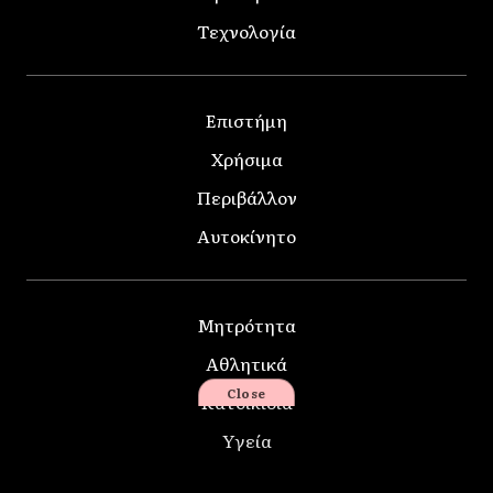
Τεχνολογία
Επιστήμη
Χρήσιμα
Περιβάλλον
Αυτοκίνητο
Μητρότητα
Αθλητικά
Close
Κατοικίδια
Υγεία