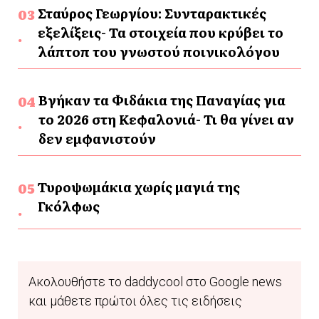
Σταύρος Γεωργίου: Συνταρακτικές
εξελίξεις- Τα στοιχεία που κρύβει το
λάπτοπ του γνωστού ποινικολόγου
Βγήκαν τα Φιδάκια της Παναγίας για
το 2026 στη Κεφαλονιά- Τι θα γίνει αν
δεν εμφανιστούν
Τυροψωμάκια χωρίς μαγιά της
Γκόλφως
Ακολουθήστε το daddycool στο Google news
και μάθετε πρώτοι όλες τις ειδήσεις