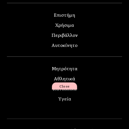
Επιστήμη
Χρήσιμα
Περιβάλλον
Αυτοκίνητο
Μητρότητα
Αθλητικά
Close
Κατοικίδια
Υγεία