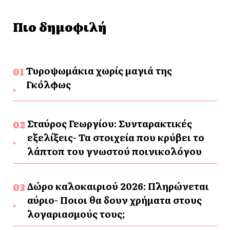
Πιο δημοφιλή
Τυροψωμάκια χωρίς μαγιά της
Γκόλφως
Σταύρος Γεωργίου: Συνταρακτικές
εξελίξεις- Τα στοιχεία που κρύβει το
λάπτοπ του γνωστού ποινικολόγου
Δώρο καλοκαιριού 2026: Πληρώνεται
αύριο- Ποιοι θα δουν χρήματα στους
λογαριασμούς τους;