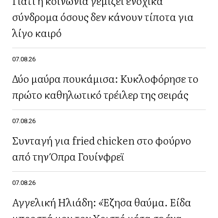
Γιατί η κοινωνία γεμίζει ενοχικά
σύνδρομα όσους δεν κάνουν τίποτα για
λίγο καιρό
07.08.26
Δύο μαύρα πουκάμισα: Κυκλοφόρησε το
πρώτο καθηλωτικό τρέιλερ της σειράς
07.08.26
Συνταγή για fried chicken στο φούρνο
από την Όπρα Γουίνφρεϊ
07.08.26
Αγγελική Ηλιάδη: «Έζησα θαύμα. Είδα
μπροστά μου τον Χριστό μέσα σε ένα