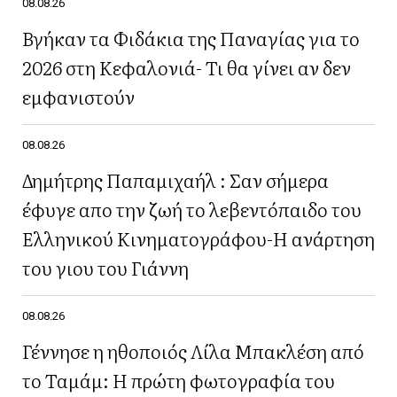
08.08.26
Βγήκαν τα Φιδάκια της Παναγίας για το
2026 στη Κεφαλονιά- Τι θα γίνει αν δεν
εμφανιστούν
08.08.26
Δημήτρης Παπαμιχαήλ : Σαν σήμερα
έφυγε απο την ζωή το λεβεντόπαιδο του
Ελληνικού Κινηματογράφου-Η ανάρτηση
του γιου του Γιάννη
08.08.26
Γέννησε η ηθοποιός Λίλα Μπακλέση από
το Ταμάμ: Η πρώτη φωτογραφία του