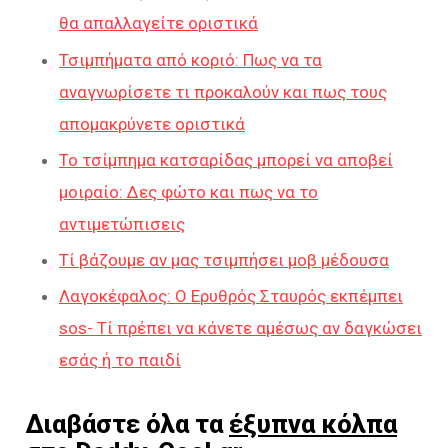
θα απαλλαγείτε οριστικά
Τσιμπήματα από κοριό: Πως να τα
αναγνωρίσετε τι προκαλούν και πως τους
απομακρύνετε οριστικά
Το τσίμπημα κατσαρίδας μπορεί να αποβεί
μοιραίο: Δες φώτο και πως να το
αντιμετώπισεις
Τί βάζουμε αν μας τσιμπήσει μοβ μέδουσα
Λαγοκέφαλος: Ο Ερυθρός Σταυρός εκπέμπει
sos- Τί πρέπει να κάνετε αμέσως αν δαγκώσει
εσάς ή το παιδί
Διαβάστε όλα τα
έξυπνα κόλπα