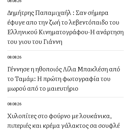
08.08.26
Δημήτρης Παπαμιχαήλ : Σαν σήμερα
έφυγε απο την ζωή το λεβεντόπαιδο του
Ελληνικού Κινηματογράφου-Η ανάρτηση
του γιου του Γιάννη
08.08.26
Γέννησε η ηθοποιός Λίλα Μπακλέση από
το Ταμάμ: Η πρώτη φωτογραφία του
μωρού από το μαιευτήριο
08.08.26
Χυλοπίτες στο φούρνο με λουκάνικα,
πιπεριές και κρέμα γάλακτος σα σουφλέ