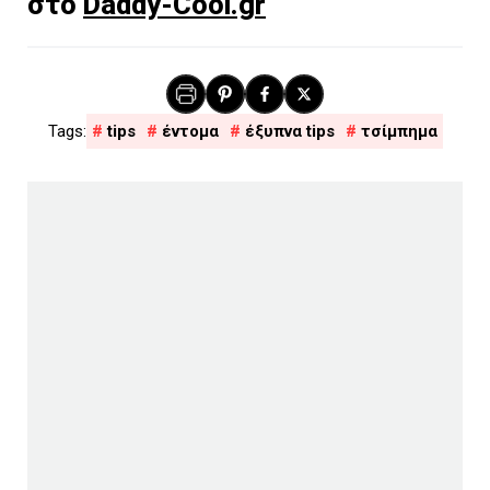
στο
Daddy-Cool.gr
tips
έντομα
έξυπνα tips
τσίμπημα