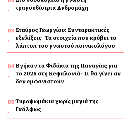
τραγουδίστρια Ανδρομάχη
Σταύρος Γεωργίου: Συνταρακτικές
εξελίξεις- Τα στοιχεία που κρύβει το
λάπτοπ του γνωστού ποινικολόγου
Βγήκαν τα Φιδάκια της Παναγίας για
το 2026 στη Κεφαλονιά- Τι θα γίνει αν
δεν εμφανιστούν
Τυροψωμάκια χωρίς μαγιά της
Γκόλφως