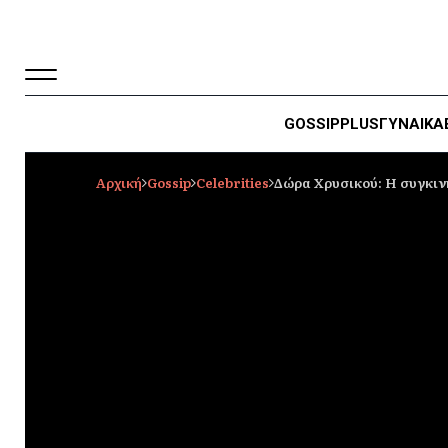
GOSSIP
PLUS
ΓΥΝΑΙΚΑ
Αρχική
Gossip
Celebrities
Δώρα Χρυσικού: Η συγκινη