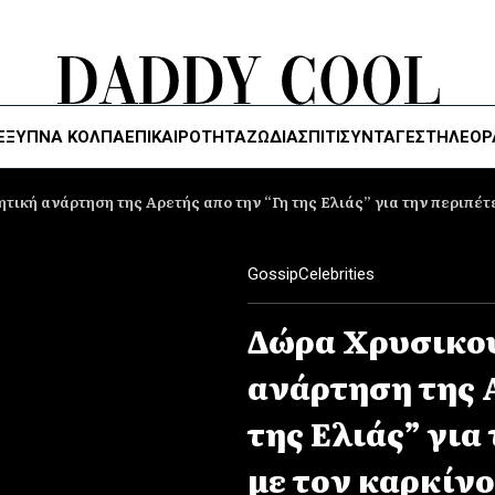
ΈΞΥΠΝΑ ΚΌΛΠΑ
ΕΠΙΚΑΙΡΟΤΗΤΑ
ΖΏΔΙΑ
ΣΠΙΤΙ
ΣΥΝΤΑΓΕΣ
ΤΗΛΕΌΡ
τική ανάρτηση της Αρετής απο την “Γη της Ελιάς” για την περιπέτε
Gossip
Celebrities
Δώρα Χρυσικού
ανάρτηση της 
της Ελιάς” για
με τον καρκίνο