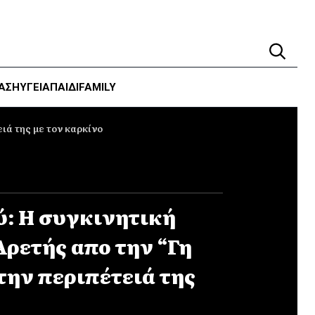
ΑΣΗ
ΥΓΕΊΑ
ΠΑΙΔΙ
FAMILY
ιά της με τον καρκίνο
: Η συγκινητική
Αρετής απο την “Γη
 την περιπέτειά της