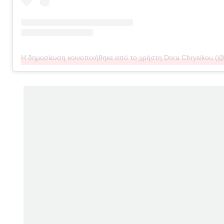
Η δημοσίευση κοινοποιήθηκε από το χρήστη Dora Chrysikou (@