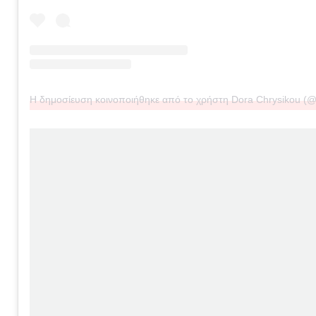
Η δημοσίευση κοινοποιήθηκε από το χρήστη Dora Chrysikou (@