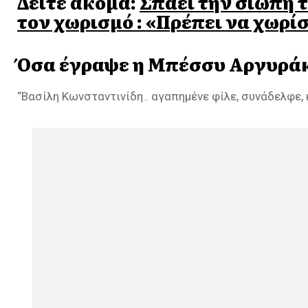
Δείτε ακόμα:
Σπάει την σιωπή 
τον χωρισμό : «Πρέπει να χωρίσ
Όσα έγραψε η Μπέσσυ Αργυρά
“Βασίλη Κωνσταντινίδη.. αγαπημένε φίλε, συνάδελφε, κ