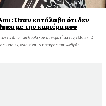
ου : Όταν κατάλαβα ότι δεν
ηκα με την καριέρα μου
ταντινίδης του θρυλικού συγκροτήματος «Idols». Ο
ς «Idols», ενώ είναι ο πατέρας του Ανδρέα