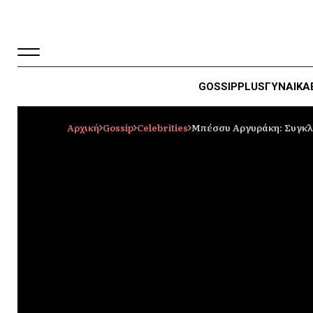
GOSSIP
PLUS
ΓΥΝΑΙΚΑ
Αρχική
Gossip
Celebrities
Μπέσσυ Αργυράκη: Συγκλο