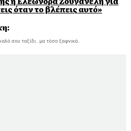
της η Ελεωνόρα Ζουγανέλη για
εις όταν το βλέπεις αυτό»
κη:
αλό σου ταξίδι.. μα τόσο ξαφνικά..