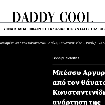
ΈΞΥΠΝΑ ΚΌΛΠΑ
ΕΠΙΚΑΙΡΟΤΗΤΑ
ΖΏΔΙΑ
ΣΠΙΤΙ
ΣΥΝΤΑΓΕΣ
ΤΗΛΕΌΡ
νισμένη από τον θάνατο του Βασίλη Κωνσταντινίδη – Ραγίζει καρ
Gossip
Celebrities
Μπέσσυ Αργυρ
από τον θάνατ
Κωνσταντινίδη 
ανάρτηση της