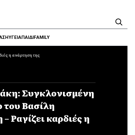
ΑΣΗ
ΥΓΕΊΑ
ΠΑΙΔΙ
FAMILY
διές η ανάρτηση της
άκη: Συγκλονισμένη
ο του Βασίλη
– Ραγίζει καρδιές η