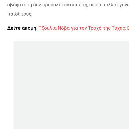
αβάφτιστη δεν προκαλεί εντύπωση, αφού πολλοί γονείς
παιδί τους.
Δείτε ακόμη
:
Τζούλια Νόβα για τον Τροχό της Τύχης: 