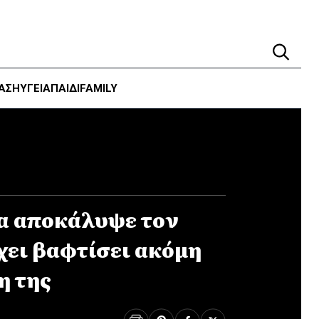
ΑΣΗ
ΥΓΕΊΑ
ΠΑΙΔΙ
FAMILY
α αποκάλυψε τον
χει βαφτίσει ακόμη
η της