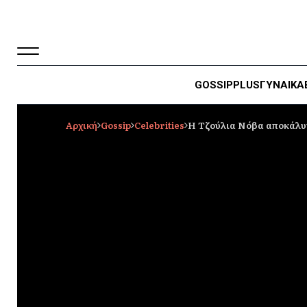
GOSSIP
PLUS
ΓΥΝΑΙΚΑ
Αρχική
Gossip
Celebrities
Η Τζούλια Νόβα αποκάλυψε