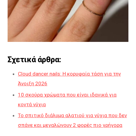
Σχετικά άρθρα:
Cloud dancer nails: Η κορυφαία τάση για την
Άνοιξη 2026
10 σκούρα χρώματα που είναι ιδανικά για
κοντά νύχια
Το σπιτικό διάλυμα αλατιού για νύχια που δεν
σπάνε και μεγαλώνουν 2 φορές πιο γρήγορα