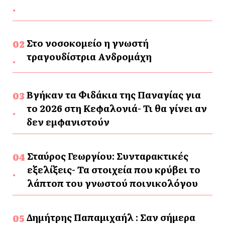
Στο νοσοκομείο η γνωστή
τραγουδίστρια Ανδρομάχη
Βγήκαν τα Φιδάκια της Παναγίας για
το 2026 στη Κεφαλονιά- Τι θα γίνει αν
δεν εμφανιστούν
Σταύρος Γεωργίου: Συνταρακτικές
εξελίξεις- Τα στοιχεία που κρύβει το
λάπτοπ του γνωστού ποινικολόγου
Δημήτρης Παπαμιχαήλ : Σαν σήμερα