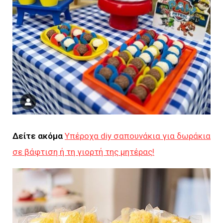
Δείτε ακόμα
Υπέροχα diy σαπουνάκια για δωράκια
σε βάφτιση ή τη γιορτή της μητέρας!