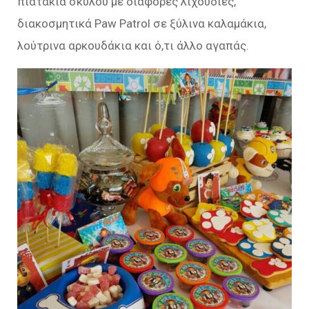
πιατάκια σκύλου με διάφορες λιχουδιές,
διακοσμητικά Paw Patrol σε ξύλινα καλαμάκια,
λούτρινα αρκουδάκια και ό,τι άλλο αγαπάς.