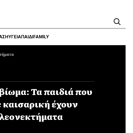
ΑΣΗ
ΥΓΕΊΑ
ΠΑΙΔΙ
FAMILY
κτήματα
βίωμα: Τα παιδιά που
 καισαρική έχουν
πλεονεκτήματα