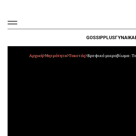
GOSSIP
PLUS
ΓΥΝΑΙΚΑ
Αρχική
Μητρότητα
Τοκετός
Βρεφικό μικροβίωμα: Τ