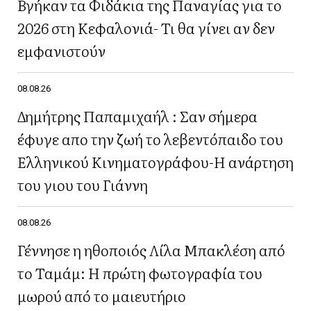
Βγήκαν τα Φιδάκια της Παναγίας για το
2026 στη Κεφαλονιά- Τι θα γίνει αν δεν
εμφανιστούν
08.08.26
Δημήτρης Παπαμιχαήλ : Σαν σήμερα
έφυγε απο την ζωή το λεβεντόπαιδο του
Ελληνικού Κινηματογράφου-Η ανάρτηση
του γιου του Γιάννη
08.08.26
Γέννησε η ηθοποιός Λίλα Μπακλέση από
το Ταμάμ: Η πρώτη φωτογραφία του
μωρού από το μαιευτήριο