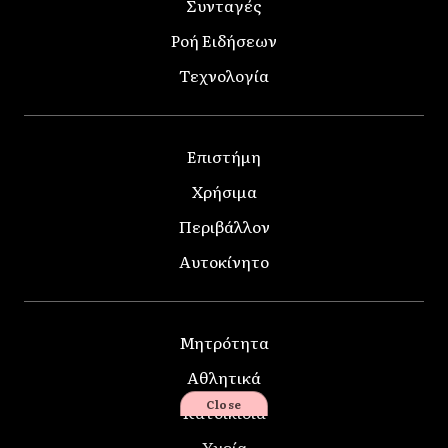
Συνταγές
Ροή Ειδήσεων
Τεχνολογία
Επιστήμη
Χρήσιμα
Περιβάλλον
Αυτοκίνητο
Μητρότητα
Αθλητικά
Close
Κατοικίδια
Υγεία