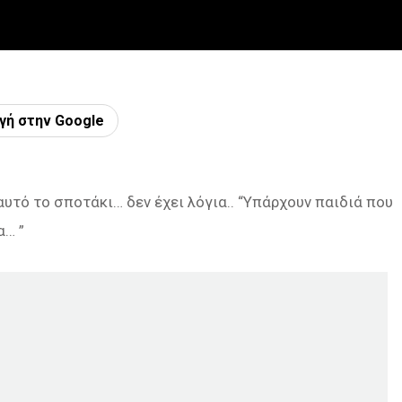
γή στην Google
τό το σποτάκι… δεν έχει λόγια.. “Υπάρχουν παιδιά που
α… ”