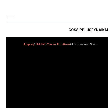
GOSSIP
PLUS
ΓΥΝΑΙΚΑ
Αρχική
ΠΑΙΔΙ
Υγεία Παιδιού
Αόρατα παιδιά…