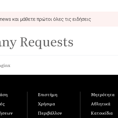
news και μάθετε πρώτοι όλες τις ειδήσεις
any Requests
nginx
άση
Επιστήμη
Μητρότητα
ές
Χρήσιμα
Αθλητικά
δήσεων
Περιβάλλον
Κατοικίδια