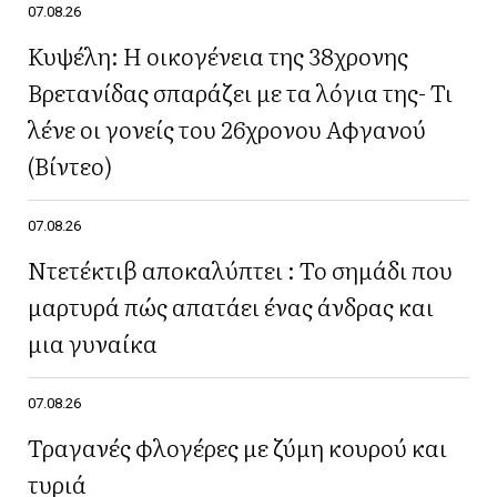
07.08.26
Κυψέλη: Η οικογένεια της 38χρονης
Βρετανίδας σπαράζει με τα λόγια της- Τι
λένε οι γονείς του 26χρονου Αφγανού
(Βίντεο)
07.08.26
Ντετέκτιβ αποκαλύπτει : Το σημάδι που
μαρτυρά πώς απατάει ένας άνδρας και
μια γυναίκα
07.08.26
Τραγανές φλογέρες με ζύμη κουρού και
τυριά