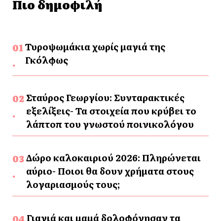
Πιο δημοφιλή
Τυροψωμάκια χωρίς μαγιά της
Γκόλφως
Σταύρος Γεωργίου: Συνταρακτικές
εξελίξεις- Τα στοιχεία που κρύβει το
λάπτοπ του γνωστού ποινικολόγου
Δώρο καλοκαιριού 2026: Πληρώνεται
αύριο- Ποιοι θα δουν χρήματα στους
λογαριασμούς τους;
Γιαγιά και μαμά δολοφόνησαν τα