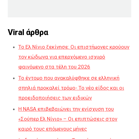
Viral άρθρα
Το Ελ Νίνιο ξεκίνησε: Οι επιστήμονες κρούουν
τον κώδωνα για επερχόμενο ισχυρό
φαινόμενο στα τέλη του 2026
Το έντομο που ανακαλύφθηκε σε ελληνική
σπηλιά προκαλεί τρόμο- Το νέο είδος και οι
προειδοποιήσεις των ειδικών
Η NASA επιβεβαιώνει την ενίσχυση του
«Σούπερ Ελ Νίνιο» – Οι επιπτώσεις στον
καιρό τους επόμενους μήνες