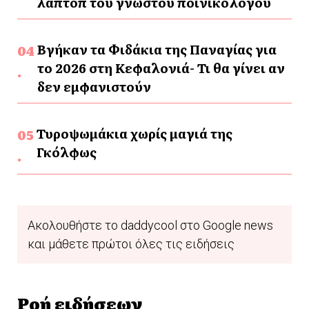
λάπτοπ του γνωστού ποινικολόγου
Βγήκαν τα Φιδάκια της Παναγίας για
το 2026 στη Κεφαλονιά- Τι θα γίνει αν
δεν εμφανιστούν
Τυροψωμάκια χωρίς μαγιά της
Γκόλφως
Ακολουθήστε το daddycool στο Google news
και μάθετε πρώτοι όλες τις ειδήσεις
Ροή ειδήσεων