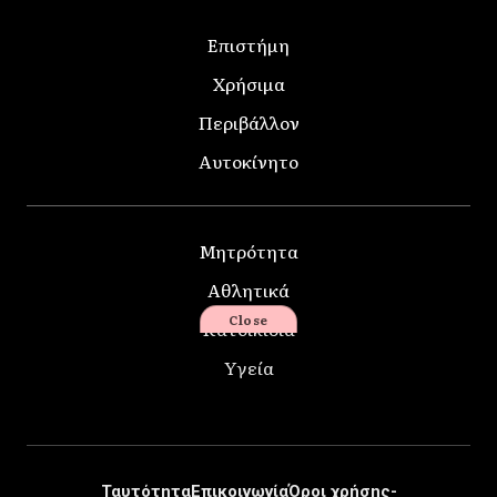
Επιστήμη
Χρήσιμα
Περιβάλλον
Αυτοκίνητο
Μητρότητα
Αθλητικά
Close
Κατοικίδια
Υγεία
Ταυτότητα
Επικοινωνία
Όροι χρήσης-