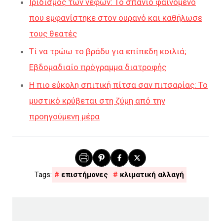
Ιριδισμός των νέφων: Το σπάνιο φαινόμενο
που εμφανίστηκε στον ουρανό και καθήλωσε
τους θεατές
Τί να τρώω το βράδυ για επίπεδη κοιλιά;
Εβδομαδιαίο πρόγραμμα διατροφής
Η πιο εύκολη σπιτική πίτσα σαν πιτσαρίας: Το
μυστικό κρύβεται στη ζύμη από την
προηγούμενη μέρα
επιστήμονες
κλιματική αλλαγή