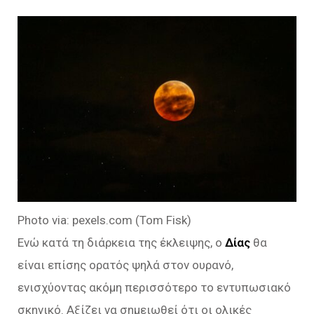
Photo via: pexels.com (Tom Fisk)
Ενώ κατά τη διάρκεια της έκλειψης, ο
Δίας
θα
είναι επίσης ορατός ψηλά στον ουρανό,
ενισχύοντας ακόμη περισσότερο το εντυπωσιακό
σκηνικό. Αξίζει να σημειωθεί ότι οι ολικές