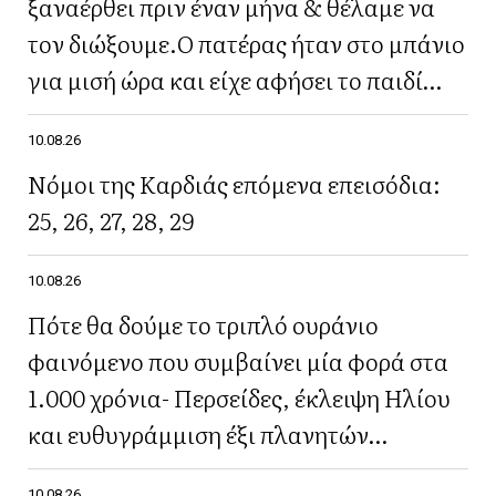
ξαναέρθει πριν έναν μήνα & θέλαμε να
τον διώξουμε.Ο πατέρας ήταν στο μπάνιο
για μισή ώρα και είχε αφήσει το παιδί
μόνο του»
10.08.26
Νόμοι της Καρδιάς επόμενα επεισόδια:
25, 26, 27, 28, 29
10.08.26
Πότε θα δούμε το τριπλό ουράνιο
φαινόμενο που συμβαίνει μία φορά στα
1.000 χρόνια- Περσείδες, έκλειψη Ηλίου
και ευθυγράμμιση έξι πλανητών
ταυτόχρονα
10.08.26