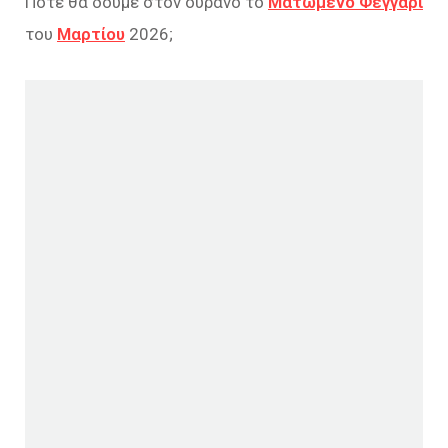
Πότε θα δούμε στον ουρανό το
Ματωμένο Φεγγάρι
του
Μαρτίου
2026;