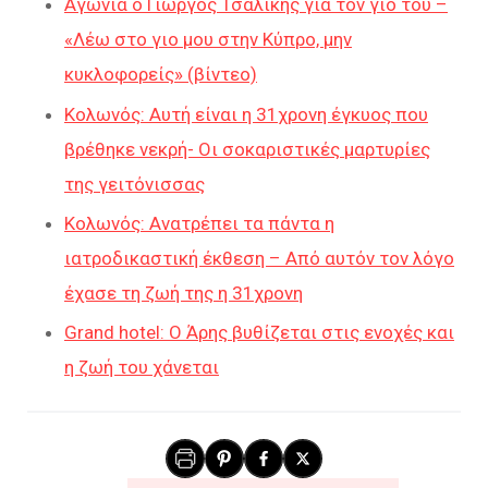
Αγωνιά ο Γιώργος Τσαλίκης για τον γιο του –
«Λέω στο γιο μου στην Κύπρο, μην
κυκλοφορείς» (βίντεο)
Κολωνός: Αυτή είναι η 31χρονη έγκυος που
βρέθηκε νεκρή- Οι σοκαριστικές μαρτυρίες
της γειτόνισσας
Κολωνός: Ανατρέπει τα πάντα η
ιατροδικαστική έκθεση – Από αυτόν τον λόγο
έχασε τη ζωή της η 31χρονη
Grand hotel: Ο Άρης βυθίζεται στις ενοχές και
η ζωή του χάνεται