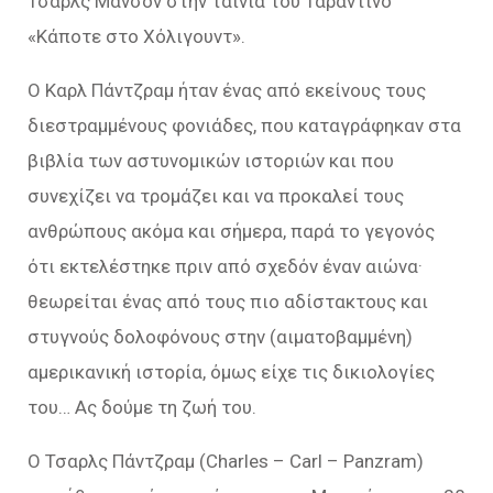
Τσαρλς Μάνσον στην ταινία του Ταραντίνο
«Κάποτε στο Χόλιγουντ».
Ο Καρλ Πάντζραμ ήταν ένας από εκείνους τους
διεστραμμένους φονιάδες, που καταγράφηκαν στα
βιβλία των αστυνομικών ιστοριών και που
συνεχίζει να τρομάζει και να προκαλεί τους
ανθρώπους ακόμα και σήμερα, παρά το γεγονός
ότι εκτελέστηκε πριν από σχεδόν έναν αιώνα·
θεωρείται ένας από τους πιο αδίστακτους και
στυγνούς δολοφόνους στην (αιματοβαμμένη)
αμερικανική ιστορία, όμως είχε τις δικιολογίες
του… Ας δούμε τη ζωή του.
Ο Τσαρλς Πάντζραμ (Charles – Carl – Panzram)