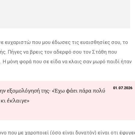
σε ευχαριστώ που μου έδωσες τις ευαισθησίες σου, το
πής. Πήγες να βρεις τον αδερφό σου τον Στάθη που
 Η μόνη φορά που σε είδα να κλαις σαν μωρό παιδί ήταν
01.07.2026
την εξομολόγησή της- «Έχω φάει πάρα πολύ
 κι έκλαιγε»
όνο που με χαροποιεί (όσο είναι δυνατόν) είναι οτι έφυγε