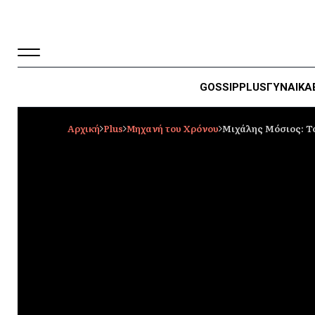
GOSSIP
PLUS
ΓΥΝΑΙΚΑ
Αρχική
Plus
Μηχανή του Χρόνου
Μιχάλης Μόσιος: Το