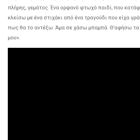
πλήρης, γεμάτος. Ένα ορφανό φτωχό παιδί, που κατάφε
κλείσω με ένα στιχάκι από ένα τραγούδι που είχα γρά
πως θα το αντέξω. Άμα σε χάσω μπαμπά. Θ’αφήσω τα 
μου
».