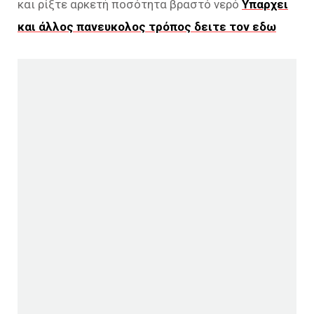
και ρίξτε αρκετή ποσότητα βραστό νερό
Υπαρχει
και άλλος πανευκολος τρόπος δειτε τον εδω