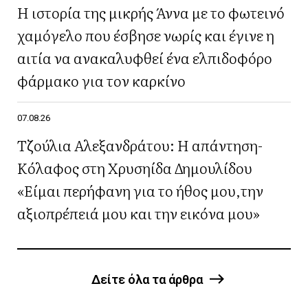
Η ιστορία της μικρής Άννα με το φωτεινό
χαμόγελο που έσβησε νωρίς και έγινε η
αιτία να ανακαλυφθεί ένα ελπιδοφόρο
φάρμακο για τον καρκίνο
07.08.26
Τζούλια Αλεξανδράτου: Η απάντηση-
Κόλαφος στη Χρυσηίδα Δημουλίδου
«Είμαι περήφανη για το ήθος μου,την
αξιοπρέπειά μου και την εικόνα μου»
Δείτε όλα τα άρθρα