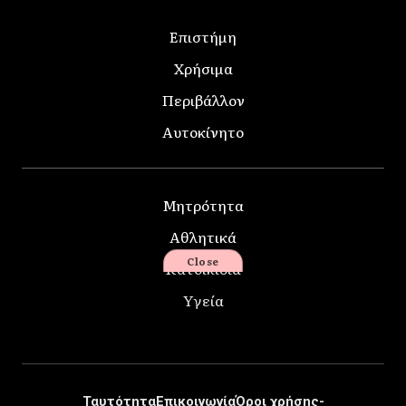
Επιστήμη
Χρήσιμα
Περιβάλλον
Αυτοκίνητο
Μητρότητα
Αθλητικά
Close
Κατοικίδια
Υγεία
Ταυτότητα
Επικοινωνία
Όροι χρήσης-