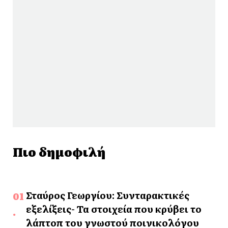
Πιο δημοφιλή
Σταύρος Γεωργίου: Συνταρακτικές
εξελίξεις- Τα στοιχεία που κρύβει το
λάπτοπ του γνωστού ποινικολόγου