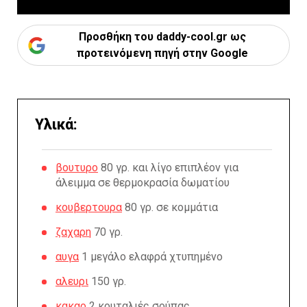
Προσθήκη του daddy-cool.gr ως
προτεινόμενη πηγή στην Google
Υλικά:
βουτυρο
80 γρ. και λίγο επιπλέον για
άλειμμα σε θερμοκρασία δωματίου
κουβερτουρα
80 γρ. σε κομμάτια
ζαχαρη
70 γρ.
αυγα
1 μεγάλο ελαφρά χτυπημένο
αλευρι
150 γρ.
κακαο
2 κουταλιές σούπας