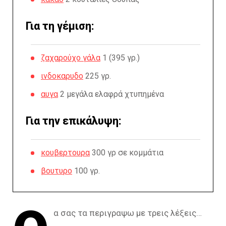
Για τη γέμιση:
ζαχαρούχο γάλα
1 (395 γρ.)
ινδοκαρυδο
225 γρ.
αυγα
2 μεγάλα ελαφρά χτυπημένα
Για την επικάλυψη:
κουβερτουρα
300 γρ σε κομμάτια
βουτυρο
100 γρ.
α σας τα περιγραψω με τρεις λέξεις…