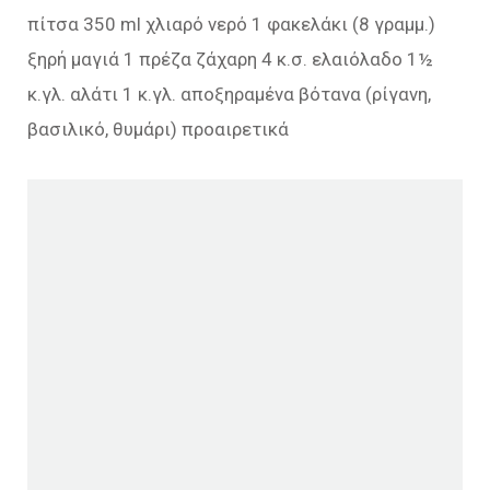
πίτσα 350 ml χλιαρό νερό 1 φακελάκι (8 γραμμ.)
ξηρή μαγιά 1 πρέζα ζάχαρη 4 κ.σ. ελαιόλαδο 1½
κ.γλ. αλάτι 1 κ.γλ. αποξηραμένα βότανα (ρίγανη,
βασιλικό, θυμάρι) προαιρετικά