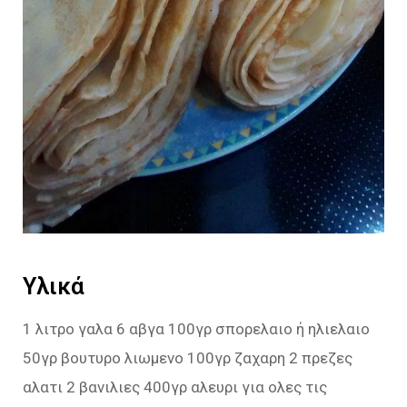
Υλικά
1 λιτρο γαλα 6 αβγα 100γρ σπορελαιο ή ηλιελαιο
50γρ βουτυρο λιωμενο 100γρ ζαχαρη 2 πρεζες
αλατι 2 βανιλιες 400γρ αλευρι για ολες τις