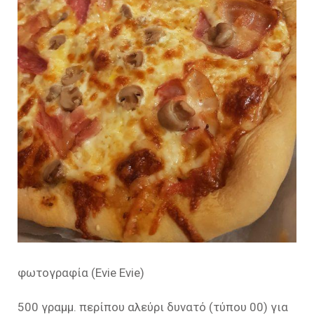
φωτογραφία (Evie Evie)
500 γραμμ. περίπου αλεύρι δυνατό (τύπου 00) για