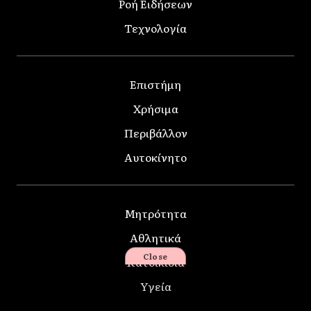
Ροή Ειδήσεων
Τεχνολογία
Επιστήμη
Χρήσιμα
Περιβάλλον
Αυτοκίνητο
Μητρότητα
Αθλητικά
Close
Κατοικίδια
Υγεία