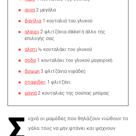
αυγα
2 μεγάλα
βανίλια
1 κουταλιά του γλυκού
αλευρι
2 φλιτζάνια dikkel ή άλλο της
επιλογής σας
αλατι
½ κουταλάκι του γλυκού
σοδα
1 κουταλάκι του γλυκού μαγειρική
βρωμη
3 φλιτζάνια νιφάδες
σταφίδες
1 φλιτζάνι
μαγιά
2 κουταλιές της σούπας μπύρας
Σ
υχνά οι μαμάδες που θηλάζουν νιώθουν το
γάλα τους να μην φτάνει και ψάχνουν