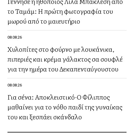
Γέννησε η ηθοποιός Λίλα Μπακλέση από
το Ταμάμ: Η πρώτη φωτογραφία του
μωρού από το μαιευτήριο
08.08.26
Χυλοπίτες στο φούρνο με λουκάνικα,
πιπεριές και κρέμα γάλακτος σα σουφλέ
για την ημέρα του Δεκαπενταύγουστου
08.08.26
Για σένα: Αποκλειστικό-Ο Φίλιππος
μαθαίνει για το νόθο παιδί της γυναίκας
του και ξεσπάει σκάνδαλο