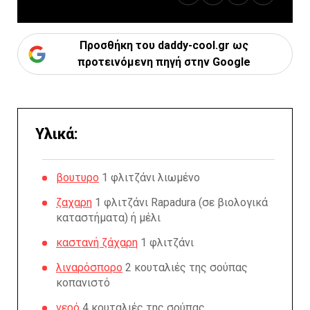
Προσθήκη του daddy-cool.gr ως
προτεινόμενη πηγή στην Google
Υλικά:
βουτυρο
1 φλιτζάνι λιωμένο
ζαχαρη
1 φλιτζάνι Rapadura (σε βιολογικά
καταστήματα) ή μέλι
καστανή ζάχαρη
1 φλιτζάνι
λιναρόσπορο
2 κουταλιές της σούπας
κοπανιστό
νερό
4 κουταλιές της σούπας