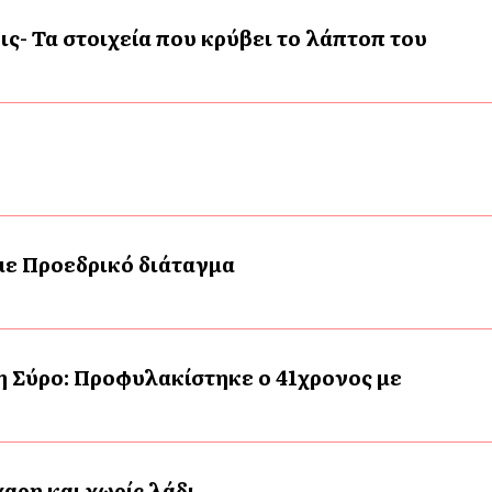
ις- Τα στοιχεία που κρύβει το λάπτοπ του
 με Προεδρικό διάταγμα
η Σύρο: Προφυλακίστηκε ο 41χρονος με
αρη και χωρίς λάδι