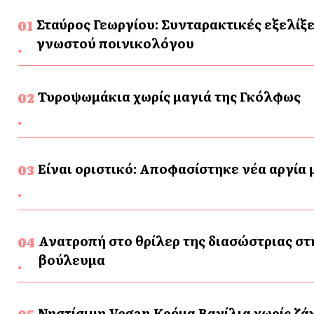
Σταύρος Γεωργίου: Συνταρακτικές εξελίξε
γνωστού ποινικολόγου
Τυροψωμάκια χωρίς μαγιά της Γκόλφως
Είναι οριστικό: Αποφασίστηκε νέα αργία
Ανατροπή στο θρίλερ της διασώστριας στ
βούλευμα
Νηστίσιμη Vegan Κρέμα Βανίλια χωρίς ζάχ