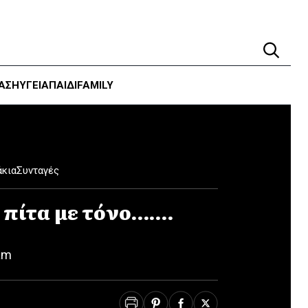
ΑΣΗ
ΥΓΕΊΑ
ΠΑΙΔΙ
FAMILY
άκια
Συνταγές
 πίτα με τόνο…….
am