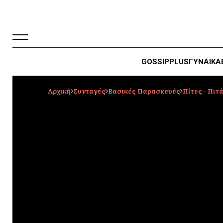
GOSSIP
PLUS
ΓΥΝΑΙΚΑ
Αρχική
Συνταγές
Βασικές Παρασκευές
Πίτες - Πιτ