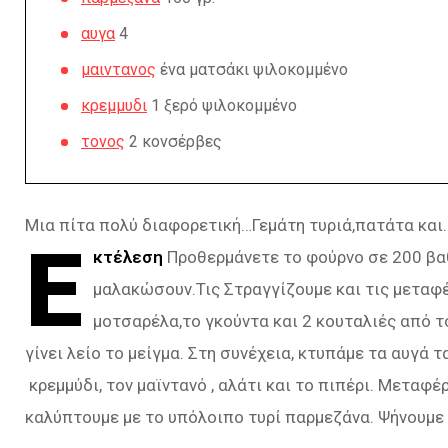
αυγα
4
μαιντανος
ένα ματσάκι ψιλοκομμένο
κρεμμυδι
1 ξερό ψιλοκομμένο
τονος
2 κονσέρβες
Μια πίτα πολύ διαφορετική…Γεμάτη τυριά,πατάτα και…
Ε
κτέλεση
Προθερμάνετε το φούρνο σε 200 βαθ
μαλακώσουν.Τις Στραγγίζουμε και τις μεταφέ
μοτσαρέλα,το γκούντα και 2 κουταλιές από τ
γίνει λείο το μείγμα. Στη συνέχεια, κτυπάμε τα αυγά 
κρεμμύδι, τον μαϊντανό , αλάτι και το πιπέρι. Μεταφ
καλύπτουμε με το υπόλοιπο τυρί παρμεζάνα. Ψήνουμε 