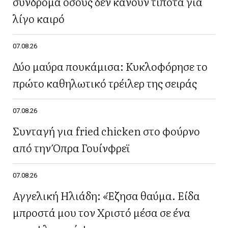
σύνδρομα όσους δεν κάνουν τίποτα για
λίγο καιρό
07.08.26
Δύο μαύρα πουκάμισα: Κυκλοφόρησε το
πρώτο καθηλωτικό τρέιλερ της σειράς
07.08.26
Συνταγή για fried chicken στο φούρνο
από την Όπρα Γουίνφρεϊ
07.08.26
Αγγελική Ηλιάδη: «Έζησα θαύμα. Είδα
μπροστά μου τον Χριστό μέσα σε ένα