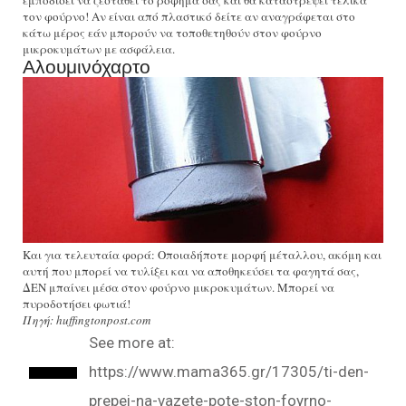
εμποδίσει να ζεσταθεί το ρόφημά σας και θα καταστρέψει τελικά
τον φούρνο! Αν είναι από πλαστικό δείτε αν αναγράφεται στο
κάτω μέρος εάν μπορούν να τοποθετηθούν στον φούρνο
μικροκυμάτων με ασφάλεια.
Αλουμινόχαρτο
Και για τελευταία φορά: Οποιαδήποτε μορφή μέταλλου, ακόμη και
αυτή που μπορεί να τυλίξει και να αποθηκεύσει τα φαγητά σας,
ΔΕΝ μπαίνει μέσα στον φούρνο μικροκυμάτων. Μπορεί να
πυροδοτήσει φωτιά!
Πηγή: huffingtonpost.com
–
See more at:
https://www.mama365.gr/17305/ti-den-
prepei-na-vazete-pote-ston-foyrno-