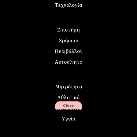
Τεχνολογία
Επιστήμη
Χρήσιμα
Περιβάλλον
Αυτοκίνητο
Μητρότητα
Αθλητικά
Close
Κατοικίδια
Υγεία