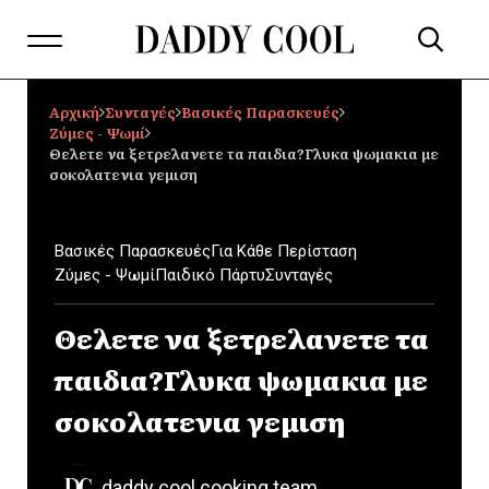
Αρχική
Συνταγές
Βασικές Παρασκευές
Ζύμες - Ψωμί
Θελετε να ξετρελανετε τα παιδια?Γλυκα ψωμακια με
σοκολατενια γεμιση
Βασικές Παρασκευές
Για Κάθε Περίσταση
Ζύμες - Ψωμί
Παιδικό Πάρτυ
Συνταγές
Θελετε να ξετρελανετε τα
παιδια?Γλυκα ψωμακια με
σοκολατενια γεμιση
daddy cool cooking team