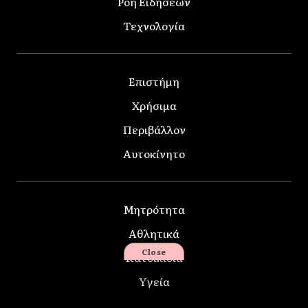
Ροή Ειδήσεων
Τεχνολογία
Επιστήμη
Χρήσιμα
Περιβάλλον
Αυτοκίνητο
Μητρότητα
Αθλητικά
Close
Κατοικίδια
Υγεία