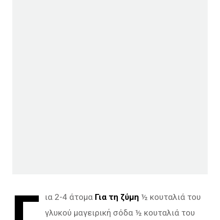
Γ
ια 2-4 άτομα
Για τη ζύμη
½ κουταλιά του
γλυκού μαγειρική σόδα ½ κουταλιά του