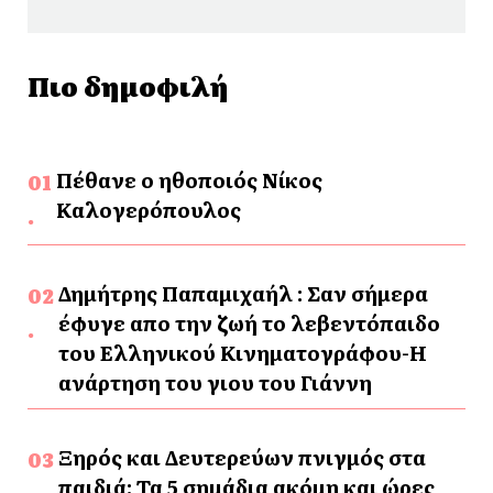
Πιο δημοφιλή
Πέθανε ο ηθοποιός Νίκος
Καλογερόπουλος
Δημήτρης Παπαμιχαήλ : Σαν σήμερα
έφυγε απο την ζωή το λεβεντόπαιδο
του Ελληνικού Κινηματογράφου-Η
ανάρτηση του γιου του Γιάννη
Ξηρός και Δευτερεύων πνιγμός στα
παιδιά: Τα 5 σημάδια ακόμη και ώρες