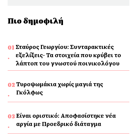
Πιο δημοφιλή
Σταύρος Γεωργίου: Συνταρακτικές
εξελίξεις- Τα στοιχεία που κρύβει το
λάπτοπ του γνωστού ποινικολόγου
Τυροψωμάκια χωρίς μαγιά της
Γκόλφως
Είναι οριστικό: Αποφασίστηκε νέα
αργία με Προεδρικό διάταγμα