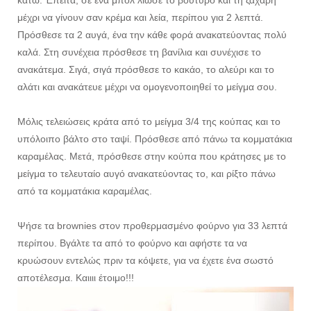
κάτω. Έπειτα, σε ένα μπολ λιώσε το βούτυρο και τη ζάχαρη
μέχρι να γίνουν σαν κρέμα και λεία, περίπου για 2 λεπτά.
Πρόσθεσε τα 2 αυγά, ένα την κάθε φορά ανακατεύοντας πολύ
καλά. Στη συνέχεια πρόσθεσε τη βανίλια και συνέχισε το
ανακάτεμα. Σιγά, σιγά πρόσθεσε το κακάο, το αλεύρι και το
αλάτι και ανακάτευε μέχρι να ομογενοποιηθεί το μείγμα σου.
Μόλις τελειώσεις κράτα από το μείγμα 3/4 της κούπας και το
υπόλοιπο βάλτο στο ταψί. Πρόσθεσε από πάνω τα κομματάκια
καραμέλας. Μετά, πρόσθεσε στην κούπα που κράτησες με το
μείγμα το τελευταίο αυγό ανακατεύοντας το, και ρίξτο πάνω
από τα κομματάκια καραμέλας.
Ψήσε τα brownies στον προθερμασμένο φούρνο για 33 λεπτά
περίπου. Βγάλτε τα από το φούρνο και αφήστε τα να
κρυώσουν εντελώς πριν τα κόψετε, για να έχετε ένα σωστό
αποτέλεσμα. Καιιιι έτοιμο!!!