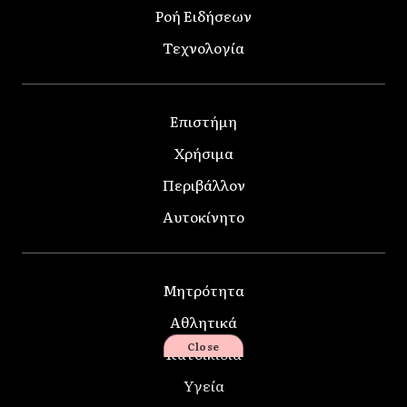
Ροή Ειδήσεων
Τεχνολογία
Επιστήμη
Χρήσιμα
Περιβάλλον
Αυτοκίνητο
Μητρότητα
Αθλητικά
Close
Κατοικίδια
Υγεία