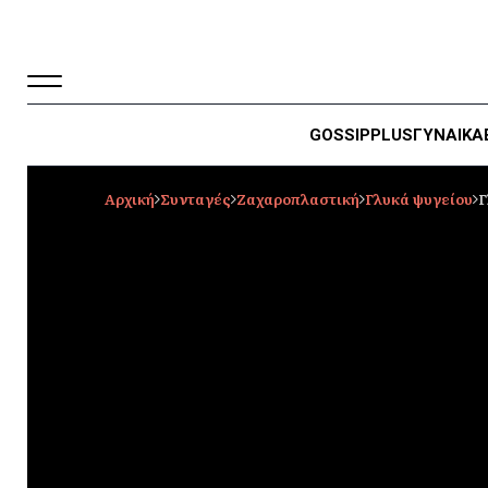
GOSSIP
PLUS
ΓΥΝΑΙΚΑ
Αρχική
Συνταγές
Ζαχαροπλαστική
Γλυκά ψυγείου
Γ