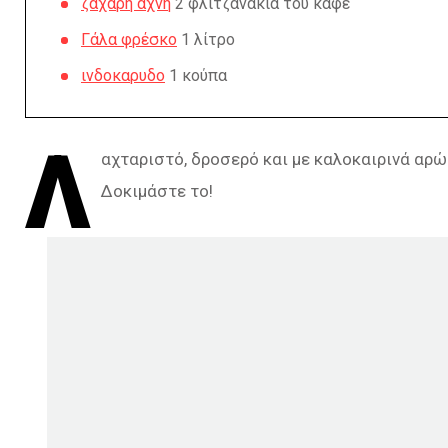
ζάχαρη άχνη
2 φλιτζανάκια του καφέ
Γάλα φρέσκο
1 λίτρο
ινδοκαρυδο
1 κούπα
Λ
αχταριστό, δροσερό και με καλοκαιρινά αρώ
Δοκιμάστε το!