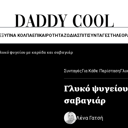
ΈΞΥΠΝΑ ΚΌΛΠΑ
ΕΠΙΚΑΙΡΟΤΗΤΑ
ΖΏΔΙΑ
ΣΠΙΤΙ
ΣΥΝΤΑΓΕΣ
ΤΗΛΕΌΡ
λυκό ψυγείου με καρύδα και σαβαγιάρ
Συνταγές
Για Κάθε Περίσταση
Γλυ
Γλυκό ψυγείου
σαβαγιάρ
Λένα Γατσή