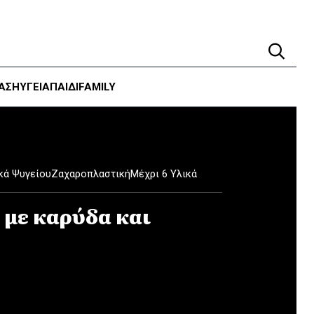
ΑΣΗ
ΥΓΕΊΑ
ΠΑΙΔΙ
FAMILY
κά Ψυγείου
Ζαχαροπλαστική
Μέχρι 6 Υλικά
 με καρύδα και