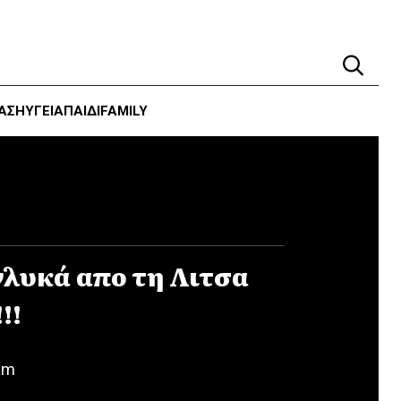
ΑΣΗ
ΥΓΕΊΑ
ΠΑΙΔΙ
FAMILY
γλυκά απο τη Λιτσα
!!
am