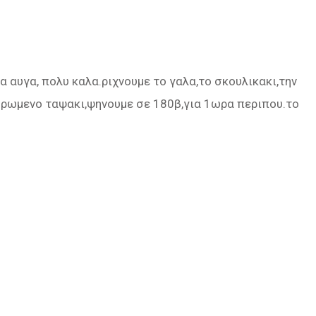
 αυγα, πολυ καλα.ριχνουμε το γαλα,το σκουλικακι,την
τυρωμενο ταψακι,ψηνουμε σε 180β,για 1ωρα περιπου.το