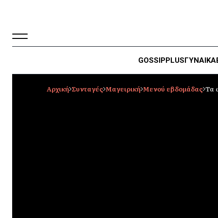
GOSSIP
PLUS
ΓΥΝΑΙΚΑ
Αρχική
Συνταγές
Μαγειρική
Μενού εβδομάδας
Τα 