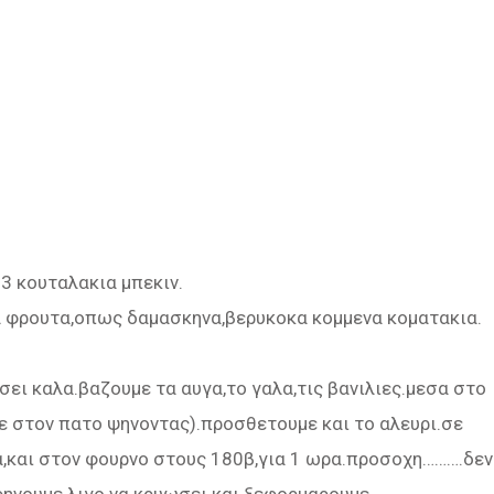
 3 κουταλακια μπεκιν.
α φρουτα,οπως δαμασκηνα,βερυκοκα κομμενα κοματακια.
σει καλα.βαζουμε τα αυγα,το γαλα,τις βανιλιες.μεσα στο
νε στον πατο ψηνοντας).προσθετουμε και το αλευρι.σε
,και στον φουρνο στους 180β,για 1 ωρα.προσοχη……….δεν
φηνουμε λιγο να κρυωσει και ξεφορμαρουμε.