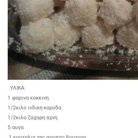
.ΥΛΙΚΑ:
1 φαρινα κοκκινη.
1/2κιλο ινδικη καρυδα.
1/2κιλο ζαχαρη αχνη.
5 αυγα
.1 κουταλια της σουπας βουτυρο.