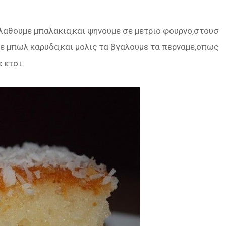
πλαθουμε μπαλακια,και ψηνουμε σε μετριο φουρνο,στουσ
σε μπωλ καρυδα,και μολις τα βγαλουμε τα περναμε,οπως
 ετσι.