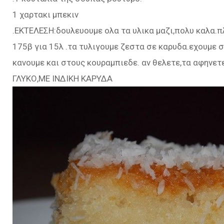
1 χαρτακι μπεκιν
.ΕΚΤΕΛΕΣΗ:δουλευουμε ολα τα υλικα μαζι,πολυ καλα.
175β για 15λ .τα τυλιγουμε ζεστα σε καρυδα.εχουμε 
κανουμε και στους κουραμπιεδε. αν θελετε,τα αφηνετε
ΓΛΥΚΟ,ΜΕ ΙΝΔΙΚΗ ΚΑΡΥΔΑ