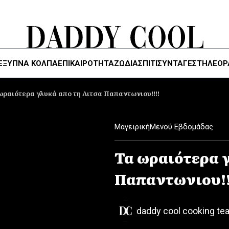
ΈΞΥΠΝΑ ΚΌΛΠΑ
ΕΠΙΚΑΙΡΟΤΗΤΑ
ΖΏΔΙΑ
ΣΠΙΤΙ
ΣΥΝΤΑΓΕΣ
ΤΗΛΕΌΡ
ωραιότερα γλυκά απο τη Λιτσα Παπαντωνιου!!!!
Μαγειρική
Μενού Εβδομάδας
Τα ωραιότερα 
Παπαντωνιου!!
daddy cool cooking te