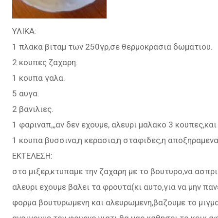
ΥΛΙΚΑ:
1 πλακα βιταμ των 250γρ,σε θερμοκρασια δωματιου.
2 κουπες ζαχαρη.
1 κουπα γαλα.
5 αυγα.
2 βανιλιες.
1 φαριναπ,,,αν δεν εχουμε, αλευρι μαλακο 3 κουπες,και
1 κουπα βυσσινα,η κερασια,η σταφιδες,η αποξηραμεν
ΕΚΤΕΛΕΣΗ:
στο μιξερ,κτυπαμε την ζαχαρη με το βουτυρο,να ασπρι
αλευρι εχουμε βαλει τα φρουτα(κι αυτο,για να μην πα
φορμα βουτυρωμενη και αλευρωμενη,βαζουμε το μιγμα
ανοιγουμε τον φουρνο,γιατι θα μας καθησει το κεικ.α