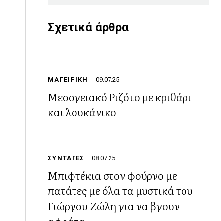
Σχετικά άρθρα
ΜΑΓΕΙΡΙΚΗ
09.07.25
Μεσογειακό Ριζότο με κριθάρι
και λουκάνικο
ΣΥΝΤΑΓΕΣ
08.07.25
Mπιφτέκια στον φούρνο με
πατάτες με όλα τα μυστικά του
Γιώργου Ζώλη για να βγουν
αφράτα