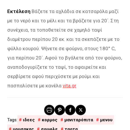
Εκτέλεση
Βάζετε τα αχλάδια σε κατσαρόλα μαζί
με το νερό και το μέλι και τα βράζετε για 20΄. Στη
συνέχεια, τα τοποθετείτε σε χαμηλό ταψί
διαμέτρου περίπου 20 εκ. και τα σκεπάζετε με το
φύλλο κουρού. Ψήνετε σε φούρνο, στους 180° C,
για περίπου 20΄. Αφού το βγάλετε από τον φούρνο,
αναποδογυρίζετε το ταψί, το αφαιρείτε και
σερβίρετε αφού περιχύσετε με ρούμι και
πασπαλίσετε με κανέλα
vita.gr
ιδεες
κορμος
μανιταρόπιτα
μενου
μουσακας
σουφλε
ταρτα