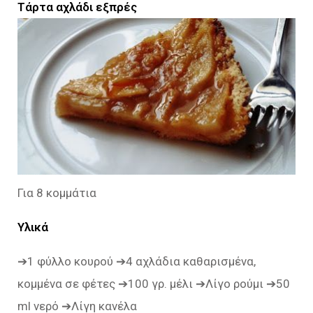
Τάρτα αχλάδι εξπρές
Για 8 κομμάτια
Υλικά
➔1 φύλλο κουρού ➔4 αχλάδια καθαρισμένα,
κομμένα σε φέτες ➔100 γρ. μέλι ➔Λίγο ρούμι ➔50
ml νερό ➔Λίγη κανέλα