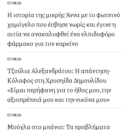
07.08.26
Η ιστορία της μικρής Άννα με το φωτεινό
χαμόγελο που έσβησε νωρίς και έγινε η
αιτία να ανακαλυφθεί ένα ελπιδοφόρο
φάρμακο για τον καρκίνο
07.08.26
Τζούλια Αλεξανδράτου: Η απάντηση-
Κόλαφος στη Χρυσηίδα Δημουλίδου
«Είμαι περήφανη για το ήθος μου,την
αξιοπρέπειά μου και την εικόνα μου»
07.08.26
Μούχλα στο μπάνιο: Τα προβλήματα