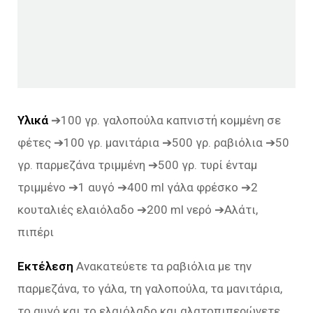
Υλικά
➔100 γρ. γαλοπούλα καπνιστή κομμένη σε
φέτες ➔100 γρ. μανιτάρια ➔500 γρ. ραβιόλια ➔50
γρ. παρμεζάνα τριμμένη ➔500 γρ. τυρί ένταμ
τριμμένο ➔1 αυγό ➔400 ml γάλα φρέσκο ➔2
κουταλιές ελαιόλαδο ➔200 ml νερό ➔Αλάτι,
πιπέρι
Εκτέλεση
Ανακατεύετε τα ραβιόλια με την
παρμεζάνα, το γάλα, τη γαλοπούλα, τα μανιτάρια,
το αυγό και το ελαιόλαδο και αλατοπιπερώνετε.