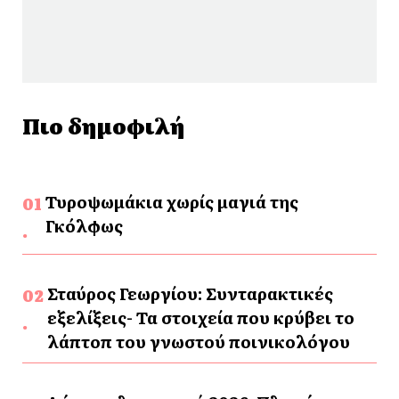
Πιο δημοφιλή
Τυροψωμάκια χωρίς μαγιά της
Γκόλφως
Σταύρος Γεωργίου: Συνταρακτικές
εξελίξεις- Τα στοιχεία που κρύβει το
λάπτοπ του γνωστού ποινικολόγου