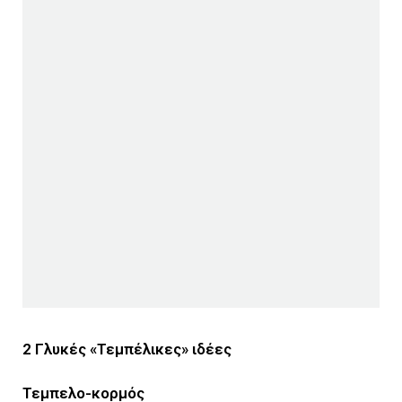
2 Γλυκές «Τεμπέλικες» ιδέες
Τεμπελο-κορμός