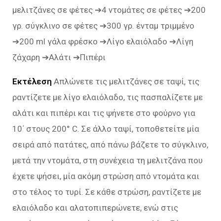
μελιτζάνες σε φέτες ➔4 ντομάτες σε φέτες ➔200
γρ. σύγκλινο σε φέτες ➔300 γρ. ένταμ τριμμένο
➔200 ml γάλα φρέσκο ➔Λίγο ελαιόλαδο ➔Λίγη
ζάχαρη ➔Αλάτι ➔Πιπέρι
Εκτέλεση
Απλώνετε τις μελιτζάνες σε ταψί, τις
ραντίζετε με λίγο ελαιόλαδο, τις πασπαλίζετε με
αλάτι και πιπέρι και τις ψήνετε στο φούρνο για
10΄ στους 200° C. Σε άλλο ταψί, τοποθετείτε μία
σειρά από πατάτες, από πάνω βάζετε το σύγκλινο,
μετά την ντομάτα, στη συνέχεια τη μελιτζάνα που
έχετε ψήσει, μία ακόμη στρώση από ντομάτα και
στο τέλος το τυρί. Σε κάθε στρώση, ραντίζετε με
ελαιόλαδο και αλατοπιπερώνετε, ενώ στις