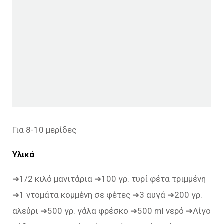
Για 8-10 μερίδες
Υλικά
➔1/2 κιλό μανιτάρια ➔100 γρ. τυρί φέτα τριμμένη
➔1 ντομάτα κομμένη σε φέτες ➔3 αυγά ➔200 γρ.
αλεύρι ➔500 γρ. γάλα φρέσκο ➔500 ml νερό ➔Λίγο