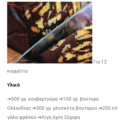
Για 12
κομμάτια
Υλικά
➔500 γρ. κουβερτούρα ➔100 γρ. βούτυρο
Ολλανδίας ➔300 γρ. μπισκότα βουτύρου ➔250 ml
γάλα φρέσκο ➔Λίγη άχνη ζάχαρη