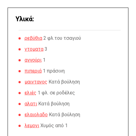
Υλικά:
ρεβύθια
2 φλ.του τσαγιού
ντοματα
3
αγγούρι
1
πιπεριά
1 πράσινη
μαιντανος
Κατά βούληση
ελιές
1 φλ. σε ροδέλες
αλατι
Κατά βούληση
ελαιολαδο
Κατά βούληση
λεμονι
Χυμός από 1