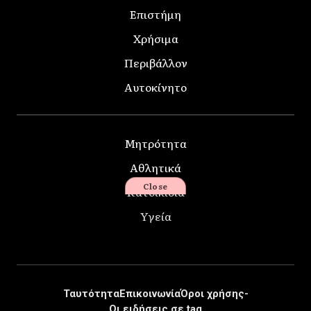
Επιστήμη
Χρήσιμα
Περιβάλλον
Αυτοκίνητο
Μητρότητα
Αθλητικά
Close
Κατοικίδια
Υγεία
Ταυτότητα
Επικοινωνία
Όροι χρήσης-
Οι ειδήσεις σε tag