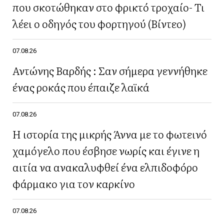
που σκοτώθηκαν στο φρικτό τροχαίο- Τι
λέει ο οδηγός του φορτηγού (Βίντεο)
07.08.26
Αντώνης Βαρδής : Σαν σήμερα γεννήθηκε
ένας ροκάς που έπαιζε λαϊκά
07.08.26
Η ιστορία της μικρής Άννα με το φωτεινό
χαμόγελο που έσβησε νωρίς και έγινε η
αιτία να ανακαλυφθεί ένα ελπιδοφόρο
φάρμακο για τον καρκίνο
07.08.26