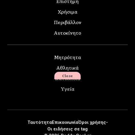
Επιστήμη
Χρήσιμα
Περιβάλλον
Αυτοκίνητο
Μητρότητα
Αθλητικά
Close
Κατοικίδια
Υγεία
Ταυτότητα
Επικοινωνία
Όροι χρήσης-
Οι ειδήσεις σε tag