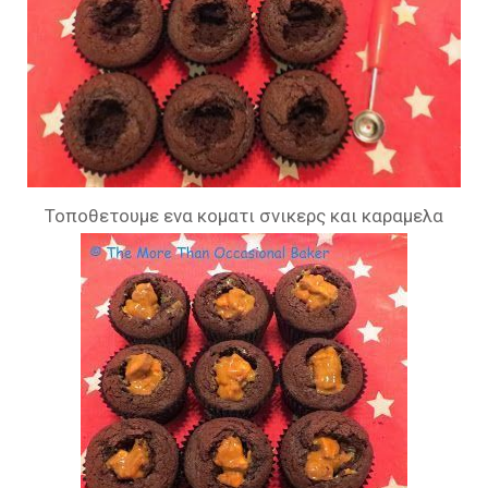
Τοποθετουμε ενα κοματι σνικερς και καραμελα