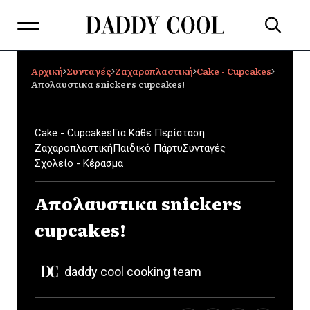
Αρχική
Συνταγές
Ζαχαροπλαστική
Cake - Cupcakes
Απολαυστικα snickers cupcakes!
Cake - Cupcakes
Για Κάθε Περίσταση
Ζαχαροπλαστική
Παιδικό Πάρτυ
Συνταγές
Σχολείο - Κέρασμα
Απολαυστικα snickers
cupcakes!
daddy cool cooking team