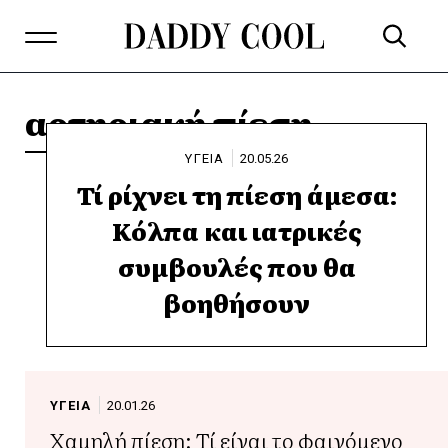
αρτηριακή πίεση
ΥΓΕΙΑ
20.05.26
Τί ρίχνει τη πίεση άμεσα:
Κόλπα και ιατρικές
συμβουλές που θα
βοηθήσουν
ΥΓΕΙΑ
20.01.26
Χαμηλή πίεση: Τί είναι το φαινόμενο