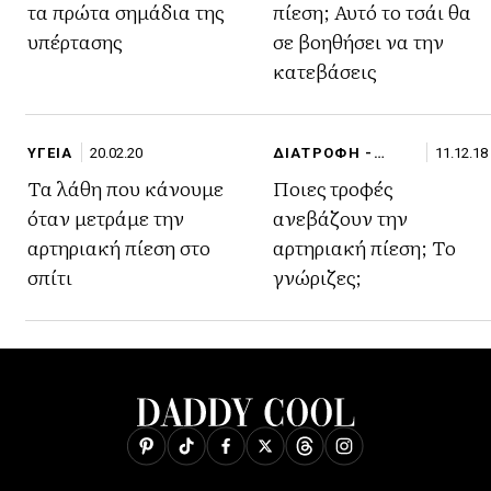
τα πρώτα σημάδια της
πίεση; Αυτό το τσάι θα
υπέρτασης
σε βοηθήσει να την
κατεβάσεις
ΥΓΕΙΑ
20.02.20
ΔΙΑΤΡΟΦΗ -
11.12.18
FITNESS
Τα λάθη που κάνουμε
Ποιες τροφές
όταν μετράμε την
ανεβάζουν την
αρτηριακή πίεση στο
αρτηριακή πίεση; Το
σπίτι
γνώριζες;